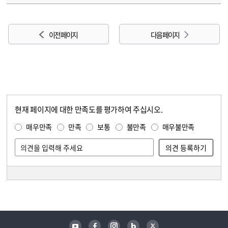
이전 페이지
다음 페이지
현재 페이지에 대한 만족도를 평가하여 주십시오.
콘텐츠 만족도 조사
만족도 조사
매우만족
만족
보통
불만족
매우불만족
담당자 정보
담당자 정보
유튜브
페이스북
인스타그램
블로그
트위터