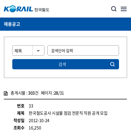
채용공고
검색
총게시물 :
303
건 페이지 :
28
/31
게시물 목록
코레일소개_경영공시_채용공고 목록 - 정보 제공
번호
33
제목
한국철도공사 시설물 점검 전문직 직원 공개 모집
작성일
2012-10-24
조회수
16,250