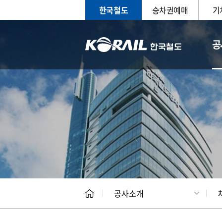
한국철도
승차권예매
기
공
CEO
일반현
공사소개