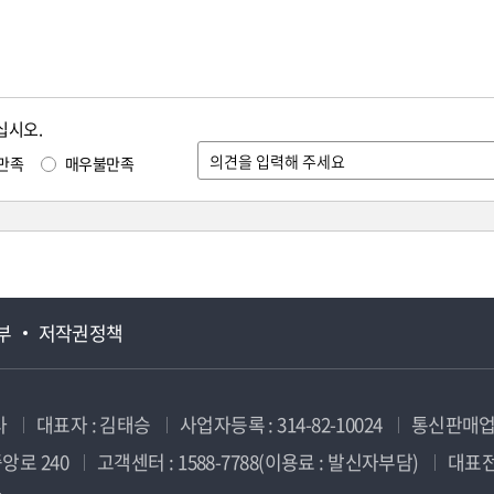
십시오.
만족
매우불만족
부
저작권정책
사
대표자 : 김태승
사업자등록 : 314-82-10024
통신판매업신
앙로 240
고객센터 : 1588-7788(이용료 : 발신자부담)
대표전화