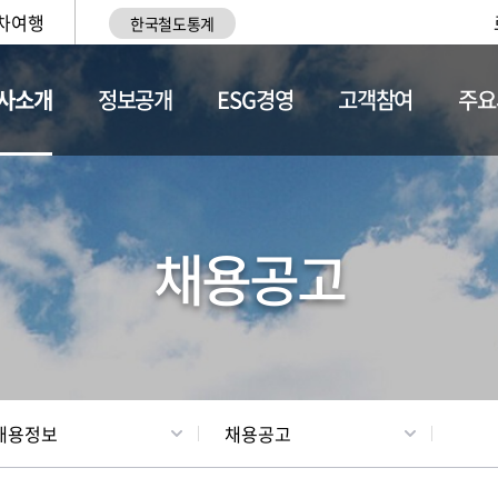
차여행
한국철도통계
사소개
정보공개
ESG경영
고객참여
주요
황
조직현황
채용정보
채용공고
채용정보
채용공고