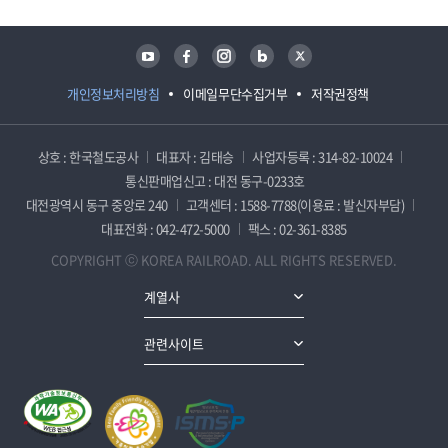
유튜브
페이스북
인스타그램
블로그
트위터
개인정보처리방침
이메일무단수집거부
저작권정책
상호 : 한국철도공사
대표자 : 김태승
사업자등록 : 314-82-10024
통신판매업신고 : 대전 동구-0233호
대전광역시 동구 중앙로 240
고객센터 : 1588-7788(이용료 : 발신자부담)
대표전화 : 042-472-5000
팩스 : 02-361-8385
COPYRIGHT ⓒ KOREA RAILROAD. ALL RIGHTS RESERVED.
계열사
관련사이트