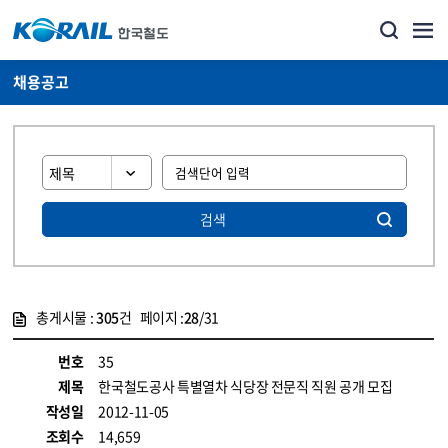
채용공고
검색
총게시물 :
305
건 페이지 :
28
/31
게시물 목록
코레일소개_경영공시_채용공고 목록 - 정보 제공
번호
35
제목
한국철도공사 특별열차 식당장 전문직 직원 공개 모집
작성일
2012-11-05
조회수
14,659