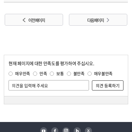
이전 페이지
다음 페이지
현재 페이지에 대한 만족도를 평가하여 주십시오.
콘텐츠 만족도 조사
만족도 조사
매우만족
만족
보통
불만족
매우불만족
담당자 정보
담당자 정보
유튜브
페이스북
인스타그램
블로그
트위터