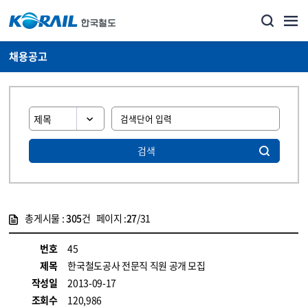
채용공고
검색
총게시물 :
305
건 페이지 :
27
/31
게시물 목록
코레일소개_경영공시_채용공고 목록 - 정보 제공
번호
45
제목
한국철도공사 전문직 직원 공개 모집
작성일
2013-09-17
조회수
120,986