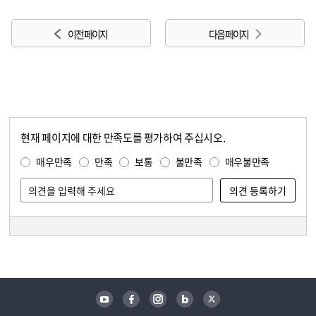
이전 페이지
다음 페이지
현재 페이지에 대한 만족도를 평가하여 주십시오.
콘텐츠 만족도 조사
만족도 조사
매우만족
만족
보통
불만족
매우불만족
담당자 정보
담당자 정보
유튜브
페이스북
인스타그램
블로그
트위터