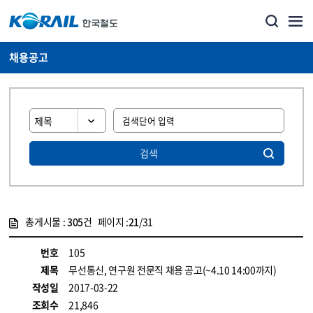
채용공고
검색
총게시물 :
305
건 페이지 :
21
/31
게시물 목록
코레일소개_경영공시_채용공고 목록 - 정보 제공
번호
105
제목
무선통신, 연구원 전문직 채용 공고(~4.10 14:00까지)
작성일
2017-03-22
조회수
21,846