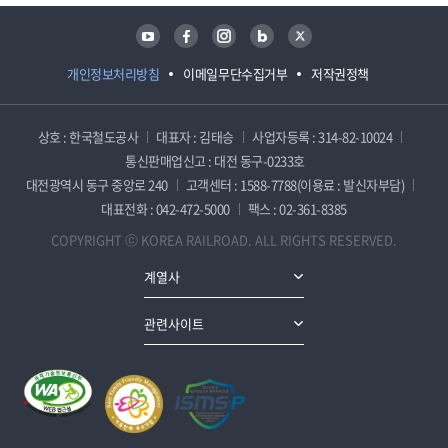
유튜브
페이스북
인스타그램
블로그
트위터
개인정보처리방침
이메일무단수집거부
저작권정책
상호 : 한국철도공사
대표자 : 김태승
사업자등록 : 314-82-10024
통신판매업신고 : 대전 동구-0233호
대전광역시 동구 중앙로 240
고객센터 : 1588-7788(이용료 : 발신자부담)
대표전화 : 042-472-5000
팩스 : 02-361-8385
COPYRIGHT ⓒ KOREA RAILROAD. ALL RIGHTS RESERVED.
계열사
관련사이트