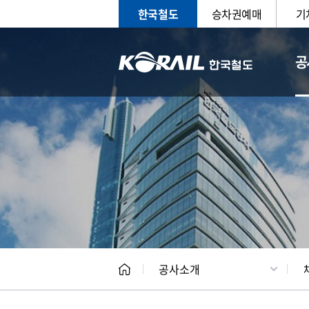
한국철도
승차권예매
기
공
CEO
일반현
공사소개