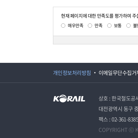
현재 페이지에 대한 만족도를 평가하여 주
매우만족
만족
보통
불
개인정보처리방침
이메일무단수집거
상호 : 한국철도공
대전광역시 동구 중
팩스 : 02-361-838
COPYRIGHT ⓒ K