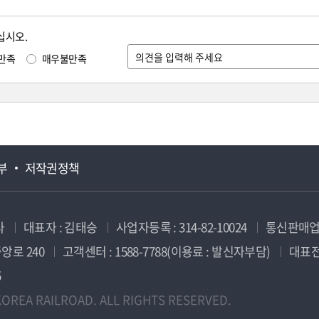
십시오.
만족
매우불만족
부
저작권정책
사
대표자 : 김태승
사업자등록 : 314-82-10024
통신판매업신
앙로 240
고객센터 : 1588-7788(이용료 : 발신자부담)
대표전화
5
OREA RAILROAD. ALL RIGHTS RESERVED.