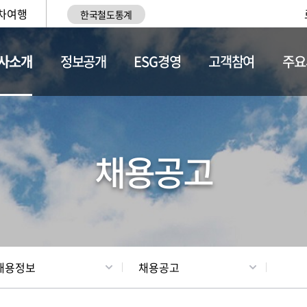
차여행
한국철도통계
사소개
정보공개
ESG경영
고객참여
주요
황
조직현황
채용정보
채용공고
채용정보
채용공고