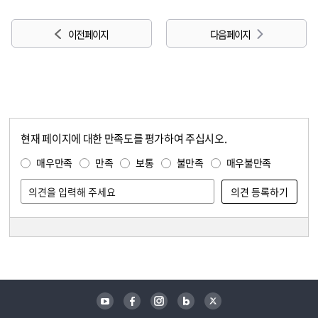
이전 페이지
다음 페이지
현재 페이지에 대한 만족도를 평가하여 주십시오.
콘텐츠 만족도 조사
만족도 조사
매우만족
만족
보통
불만족
매우불만족
담당자 정보
담당자 정보
유튜브
페이스북
인스타그램
블로그
트위터