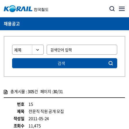
채용공고
검색
총게시물 :
305
건 페이지 :
30
/31
게시물 목록
코레일소개_경영공시_채용공고 목록 - 정보 제공
번호
15
제목
전문직 직원 공개 모집
작성일
2011-05-24
조회수
11,475