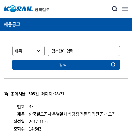
채용공고
검색
총게시물 :
305
건 페이지 :
28
/31
게시물 목록
코레일소개_경영공시_채용공고 목록 - 정보 제공
번호
35
제목
한국철도공사 특별열차 식당장 전문직 직원 공개 모집
작성일
2012-11-05
조회수
14,643