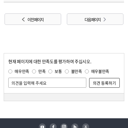
이전 페이지
다음 페이지
현재 페이지에 대한 만족도를 평가하여 주십시오.
콘텐츠 만족도 조사
만족도 조사
매우만족
만족
보통
불만족
매우불만족
담당자 정보
담당자 정보
유튜브
페이스북
인스타그램
블로그
트위터