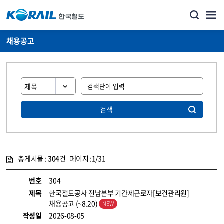
채용공고
검색
총게시물 :
304
건 페이지 :
1
/31
게시물 목록
코레일소개_경영공시_채용공고 목록 - 정보 제공
번호
304
제목
한국철도공사 전남본부 기간제근로자[보건관리원]
채용공고 (~8.20)
작성일
2026-08-05