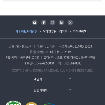
담당자 정보
담당자 정보
유튜브
페이스북
인스타그램
블로그
트위터
개인정보처리방침
이메일무단수집거부
저작권정책
상호 : 한국철도공사
대표자 : 김태승
사업자등록 : 314-82-10024
통신판매업신고 : 대전 동구-0233호
대전광역시 동구 중앙로 240
고객센터 : 1588-7788(이용료 : 발신자부담)
대표전화 : 042-472-5000
팩스 : 02-361-8385
COPYRIGHT ⓒ KOREA RAILROAD. ALL RIGHTS RESERVED.
계열사
관련사이트