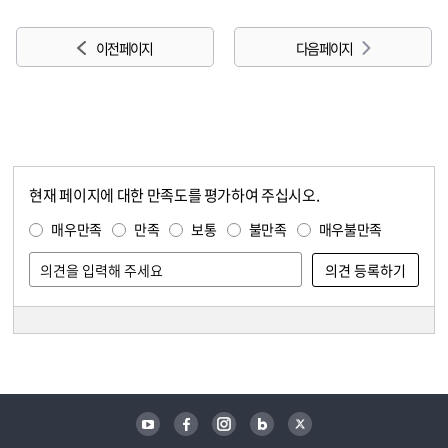
이전 페이지
다음 페이지
현재 페이지에 대한 만족도를 평가하여 주십시오.
콘텐츠 만족도 조사
만족도 조사
매우만족
만족
보통
불만족
매우불만족
담당자 정보
담당자 정보
유튜브
페이스북
인스타그램
블로그
트위터