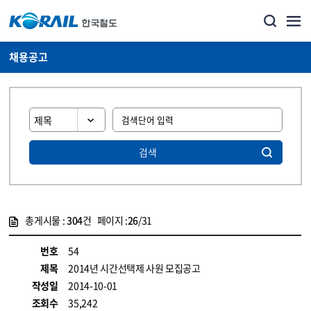
채용공고
검색
총게시물 :
304
건 페이지 :
26
/31
게시물 목록
코레일소개_경영공시_채용공고 목록 - 정보 제공
번호
54
제목
2014년 시간선택제 사원 모집공고
작성일
2014-10-01
조회수
35,242