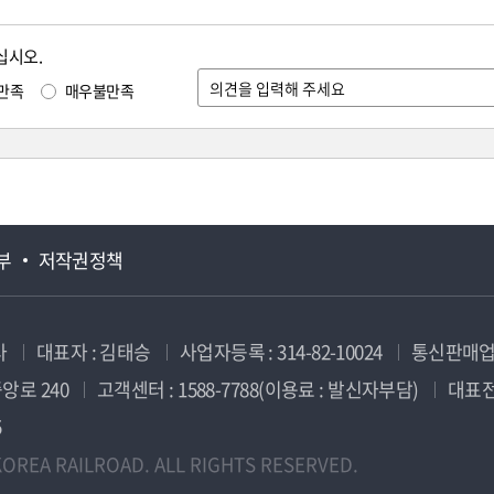
십시오.
만족
매우불만족
부
저작권정책
사
대표자 : 김태승
사업자등록 : 314-82-10024
통신판매업신
앙로 240
고객센터 : 1588-7788(이용료 : 발신자부담)
대표전화
5
OREA RAILROAD. ALL RIGHTS RESERVED.