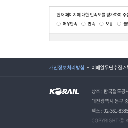
현재 페이지에 대한 만족도를 평가하여 주
매우만족
만족
보통
불
개인정보처리방침
이메일무단수집거
상호 : 한국철도공
대전광역시 동구 중
팩스 : 02-361-838
COPYRIGHT ⓒ K