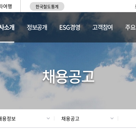
차여행
한국철도통계
사소개
정보공개
ESG경영
고객참여
주요
황
조직현황
채용정보
채용공고
채용정보
채용공고