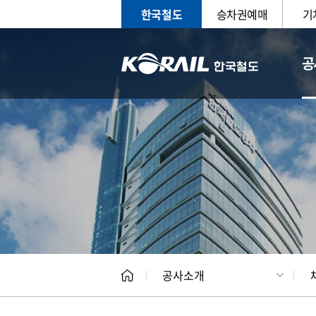
한국철도
승차권예매
기
공
CEO
일반현
공사소개