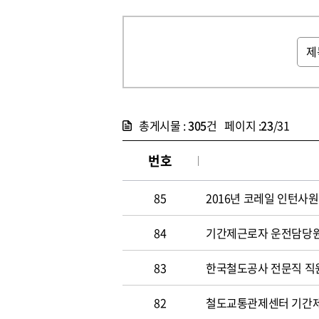
총게시물 :
305
건 페이지 :
23
/31
번호
85
2016년 코레일 인턴사원
84
기간제근로자 운전담당원 채
83
한국철도공사 전문직 직원 
82
철도교통관제센터 기간제