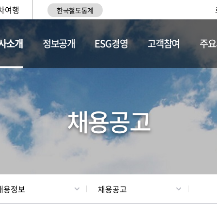
차여행
한국철도통계
사소개
정보공개
ESG경영
고객참여
주요
황
조직현황
채용정보
채용공고
채용정보
채용공고