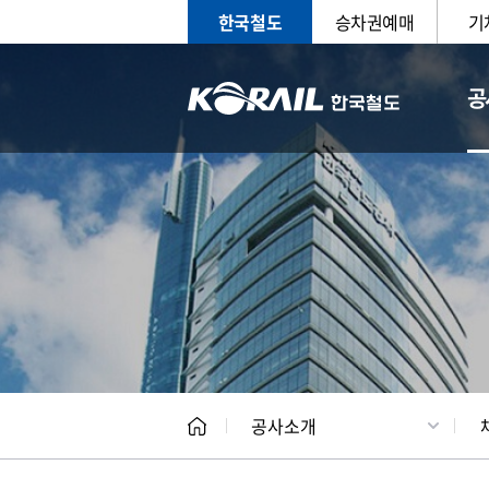
한국철도
승차권예매
기
공
CEO
일반현
공사소개