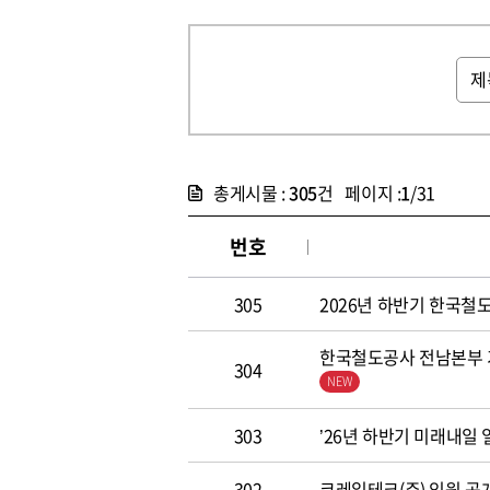
총게시물 :
305
건 페이지 :
1
/31
번호
305
2026년 하반기 한국철도공
한국철도공사 전남본부 기
304
303
’26년 하반기 미래내일
302
코레일테크(주) 임원 공개모집