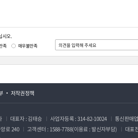
십시오.
만족
매우불만족
부
저작권정책
사
대표자 : 김태승
사업자등록 : 314-82-10024
통신판매업신
앙로 240
고객센터 : 1588-7788(이용료 : 발신자부담)
대표전화