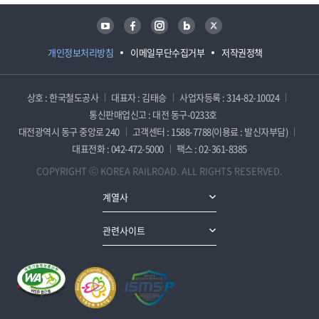
유튜브
페이스북
인스타그램
블로그
트위터
개인정보처리방침
이메일무단수집거부
저작권정책
상호 : 한국철도공사
대표자 : 김태승
사업자등록 : 314-82-10024
통신판매업신고 : 대전 동구-0233호
대전광역시 동구 중앙로 240
고객센터 : 1588-7788(이용료 : 발신자부담)
대표전화 : 042-472-5000
팩스 : 02-361-8385
COPYRIGHT ⓒ KOREA RAILROAD. ALL RIGHTS RESERVED.
계열사
관련사이트