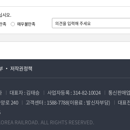
십시오.
만족
매우불만족
부
저작권정책
사
대표자 : 김태승
사업자등록 : 314-82-10024
통신판매업신
앙로 240
고객센터 : 1588-7788(이용료 : 발신자부담)
대표전화
5
OREA RAILROAD. ALL RIGHTS RESERVED.