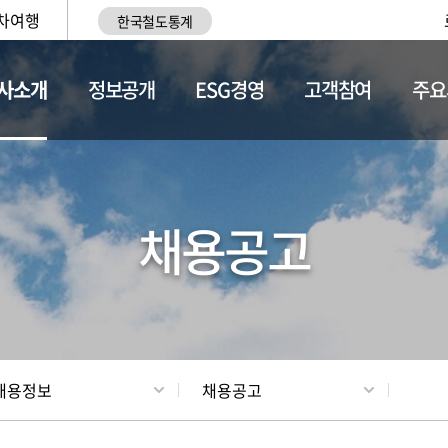
차여행
한국철도통계
사소개
정보공개
ESG경영
고객참여
주요
황
조직현황
채용정보
채용공고
채용정보
채용공고