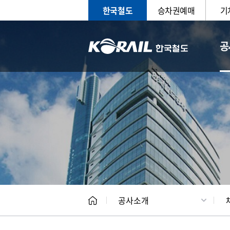
한국철도
승차권예매
기
공
CEO
일반현
공사소개