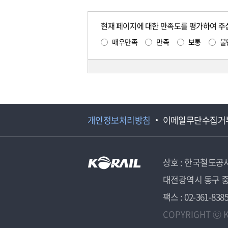
현재 페이지에 대한 만족도를 평가하여 주
매우만족
만족
보통
불
개인정보처리방침
이메일무단수집거
상호 : 한국철도공
대전광역시 동구 중
팩스 : 02-361-838
COPYRIGHT ⓒ K