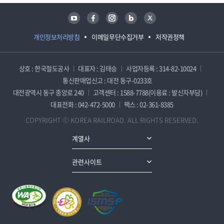
유튜브
페이스북
인스타그램
블로그
트위터
개인정보처리방침
이메일무단수집거부
저작권정책
상호 : 한국철도공사
대표자 : 김태승
사업자등록 : 314-82-10024
통신판매업신고 : 대전 동구-0233호
대전광역시 동구 중앙로 240
고객센터 : 1588-7788(이용료 : 발신자부담)
대표전화 : 042-472-5000
팩스 : 02-361-8385
COPYRIGHT ⓒ KOREA RAILROAD. ALL RIGHTS RESERVED.
계열사
관련사이트