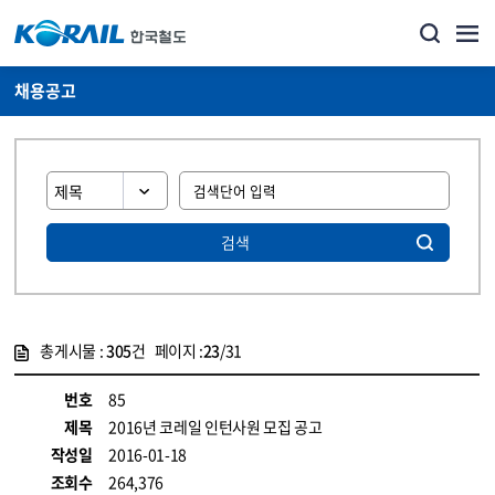
채용공고
검색
총게시물 :
305
건 페이지 :
23
/31
게시물 목록
코레일소개_경영공시_채용공고 목록 - 정보 제공
번호
85
제목
2016년 코레일 인턴사원 모집 공고
작성일
2016-01-18
조회수
264,376