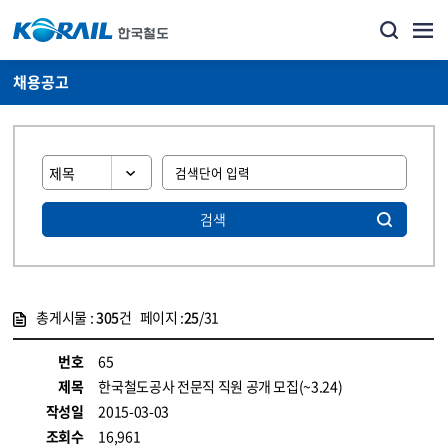
채용공고
검색
총게시물 :
305
건 페이지 :
25
/31
게시물 목록
코레일소개_경영공시_채용공고 목록 - 정보 제공
번호
65
제목
한국철도공사 전문직 직원 공개 모집(~3.24)
작성일
2015-03-03
조회수
16,961