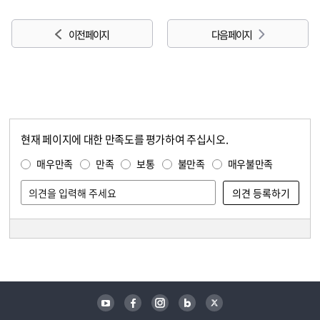
이전 페이지
다음 페이지
현재 페이지에 대한 만족도를 평가하여 주십시오.
콘텐츠 만족도 조사
만족도 조사
매우만족
만족
보통
불만족
매우불만족
담당자 정보
담당자 정보
유튜브
페이스북
인스타그램
블로그
트위터