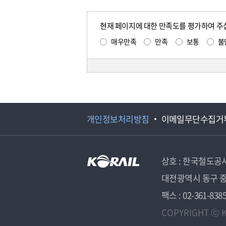
현재 페이지에 대한 만족도를 평가하여 주
매우만족
만족
보통
불
개인정보처리방침
이메일무단수집거
상호 : 한국철도공
대전광역시 동구 중
팩스 : 02-361-838
COPYRIGHT ⓒ K