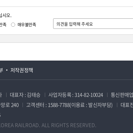
십시오.
만족
매우불만족
부
저작권정책
사
대표자 : 김태승
사업자등록 : 314-82-10024
통신판매업신
앙로 240
고객센터 : 1588-7788(이용료 : 발신자부담)
대표전화
5
OREA RAILROAD. ALL RIGHTS RESERVED.