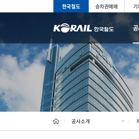
한국철도
승차권예매
기
공
CEO
일반현
공사소개