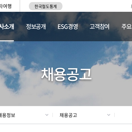
차여행
한국철도통계
사소개
정보공개
ESG경영
고객참여
주요
황
조직현황
채용정보
채용공고
채용정보
채용공고