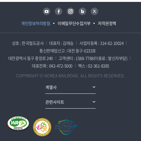
유튜브
페이스북
인스타그램
블로그
트위터
개인정보처리방침
이메일무단수집거부
저작권정책
상호 : 한국철도공사
대표자 : 김태승
사업자등록 : 314-82-10024
통신판매업신고 : 대전 동구-0233호
대전광역시 동구 중앙로 240
고객센터 : 1588-7788(이용료 : 발신자부담)
대표전화 : 042-472-5000
팩스 : 02-361-8385
COPYRIGHT ⓒ KOREA RAILROAD. ALL RIGHTS RESERVED.
계열사
관련사이트