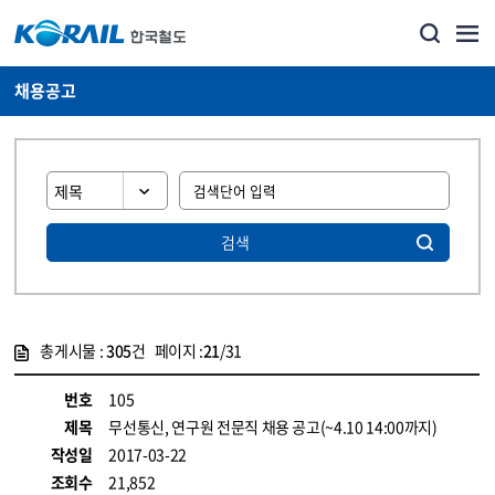
채용공고
검색
총게시물 :
305
건 페이지 :
21
/31
게시물 목록
코레일소개_경영공시_채용공고 목록 - 정보 제공
번호
105
제목
무선통신, 연구원 전문직 채용 공고(~4.10 14:00까지)
작성일
2017-03-22
조회수
21,852