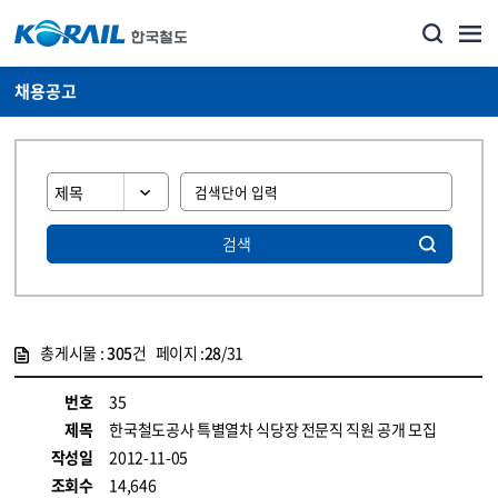
채용공고
검색
총게시물 :
305
건 페이지 :
28
/31
게시물 목록
코레일소개_경영공시_채용공고 목록 - 정보 제공
번호
35
제목
한국철도공사 특별열차 식당장 전문직 직원 공개 모집
작성일
2012-11-05
조회수
14,646