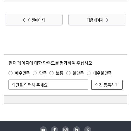
이전 페이지
다음 페이지
현재 페이지에 대한 만족도를 평가하여 주십시오.
콘텐츠 만족도 조사
만족도 조사
매우만족
만족
보통
불만족
매우불만족
담당자 정보
담당자 정보
유튜브
페이스북
인스타그램
블로그
트위터