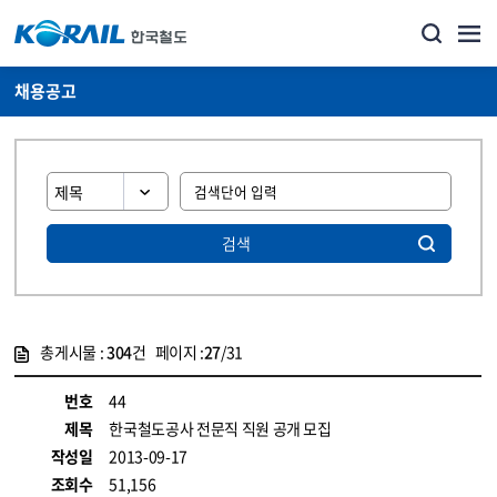
채용공고
검색
총게시물 :
304
건 페이지 :
27
/31
게시물 목록
코레일소개_경영공시_채용공고 목록 - 정보 제공
번호
44
제목
한국철도공사 전문직 직원 공개 모집
작성일
2013-09-17
조회수
51,156