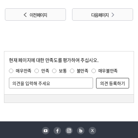
이전 페이지
다음 페이지
현재 페이지에 대한 만족도를 평가하여 주십시오.
콘텐츠 만족도 조사
만족도 조사
매우만족
만족
보통
불만족
매우불만족
담당자 정보
담당자 정보
유튜브
페이스북
인스타그램
블로그
트위터