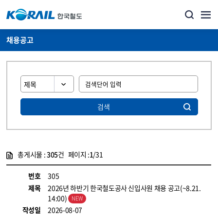
채용공고
검색
총게시물 :
305
건 페이지 :
1
/31
게시물 목록
코레일소개_경영공시_채용공고 목록 - 정보 제공
번호
305
제목
2026년 하반기 한국철도공사 신입사원 채용 공고(~8.21.
14:00)
작성일
2026-08-07