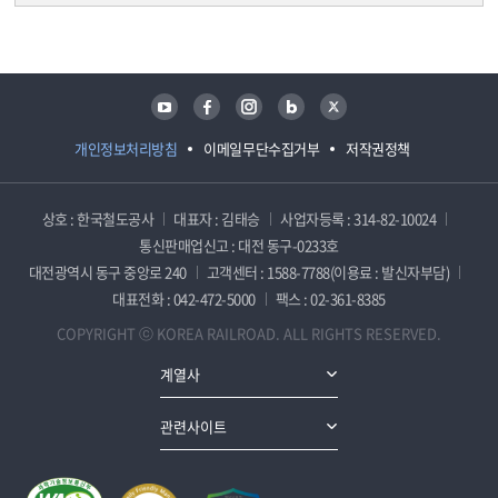
담당자 정보
담당자 정보
유튜브
페이스북
인스타그램
블로그
트위터
개인정보처리방침
이메일무단수집거부
저작권정책
상호 : 한국철도공사
대표자 : 김태승
사업자등록 : 314-82-10024
통신판매업신고 : 대전 동구-0233호
대전광역시 동구 중앙로 240
고객센터 : 1588-7788(이용료 : 발신자부담)
대표전화 : 042-472-5000
팩스 : 02-361-8385
COPYRIGHT ⓒ KOREA RAILROAD. ALL RIGHTS RESERVED.
계열사
관련사이트