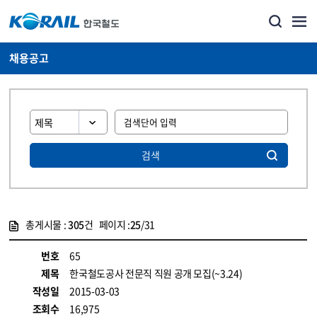
채용공고
검색
총게시물 :
305
건 페이지 :
25
/31
게시물 목록
코레일소개_경영공시_채용공고 목록 - 정보 제공
번호
65
제목
한국철도공사 전문직 직원 공개 모집(~3.24)
작성일
2015-03-03
조회수
16,975