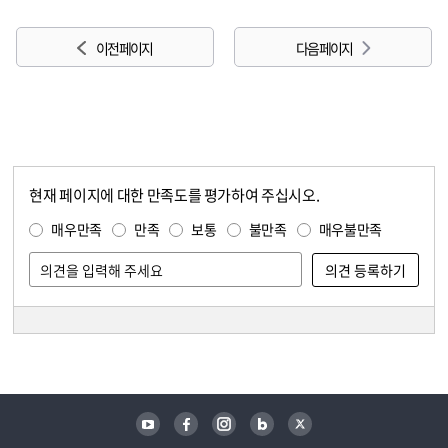
이전 페이지
다음 페이지
현재 페이지에 대한 만족도를 평가하여 주십시오.
콘텐츠 만족도 조사
만족도 조사
매우만족
만족
보통
불만족
매우불만족
담당자 정보
담당자 정보
유튜브
페이스북
인스타그램
블로그
트위터