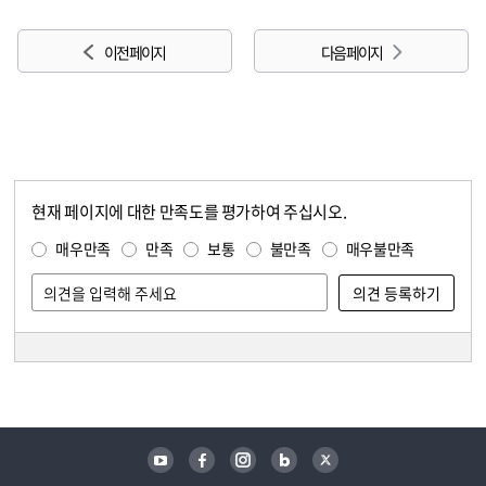
이전 페이지
다음 페이지
현재 페이지에 대한 만족도를 평가하여 주십시오.
콘텐츠 만족도 조사
만족도 조사
매우만족
만족
보통
불만족
매우불만족
담당자 정보
담당자 정보
유튜브
페이스북
인스타그램
블로그
트위터