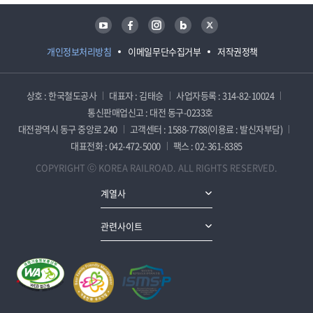
유튜브
페이스북
인스타그램
블로그
트위터
개인정보처리방침
이메일무단수집거부
저작권정책
상호 : 한국철도공사
대표자 : 김태승
사업자등록 : 314-82-10024
통신판매업신고 : 대전 동구-0233호
대전광역시 동구 중앙로 240
고객센터 : 1588-7788(이용료 : 발신자부담)
대표전화 : 042-472-5000
팩스 : 02-361-8385
COPYRIGHT ⓒ KOREA RAILROAD. ALL RIGHTS RESERVED.
계열사
관련사이트