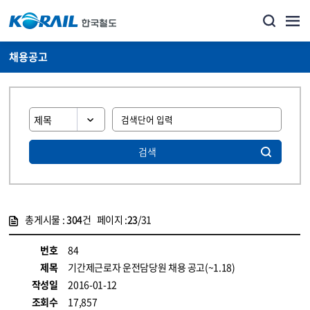
채용공고
검색
총게시물 :
304
건 페이지 :
23
/31
게시물 목록
코레일소개_경영공시_채용공고 목록 - 정보 제공
번호
84
제목
기간제근로자 운전담당원 채용 공고(~1.18)
작성일
2016-01-12
조회수
17,857