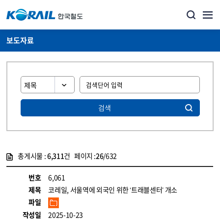
보도자료
검색
총게시물 :
6,311
건 페이지 :
26
/632
게시물 목록
뉴스·홍보_보도자료 목록 - 정보 제공
번호
6,061
제목
코레일, 서울역에 외국인 위한 ‘트래블센터’ 개소
파일
작성일
2025-10-23