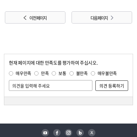
이전 페이지
다음 페이지
현재 페이지에 대한 만족도를 평가하여 주십시오.
콘텐츠 만족도 조사
만족도 조사
매우만족
만족
보통
불만족
매우불만족
담당자 정보
담당자 정보
유튜브
페이스북
인스타그램
블로그
트위터