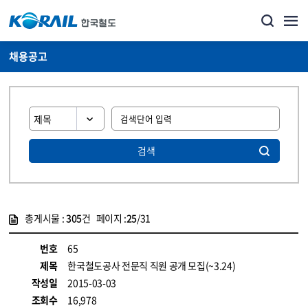
채용공고
검색
총게시물 :
305
건 페이지 :
25
/31
게시물 목록
코레일소개_경영공시_채용공고 목록 - 정보 제공
번호
65
제목
한국철도공사 전문직 직원 공개 모집(~3.24)
작성일
2015-03-03
조회수
16,978