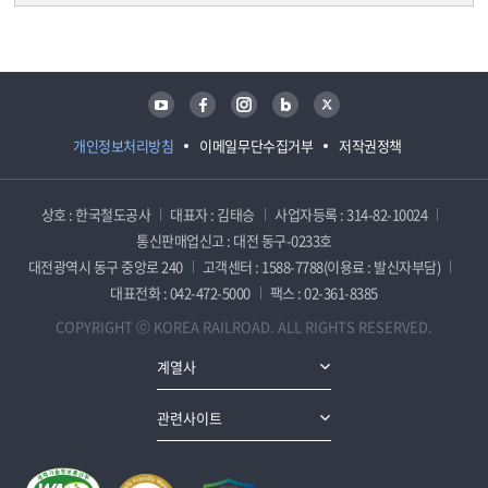
담당자 정보
담당자 정보
유튜브
페이스북
인스타그램
블로그
트위터
개인정보처리방침
이메일무단수집거부
저작권정책
상호 : 한국철도공사
대표자 : 김태승
사업자등록 : 314-82-10024
통신판매업신고 : 대전 동구-0233호
대전광역시 동구 중앙로 240
고객센터 : 1588-7788(이용료 : 발신자부담)
대표전화 : 042-472-5000
팩스 : 02-361-8385
COPYRIGHT ⓒ KOREA RAILROAD. ALL RIGHTS RESERVED.
계열사
관련사이트