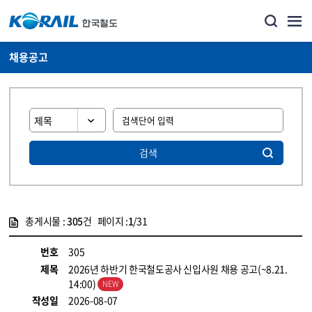
채용공고
검색
총게시물 :
305
건 페이지 :
1
/31
게시물 목록
코레일소개_경영공시_채용공고 목록 - 정보 제공
번호
305
제목
2026년 하반기 한국철도공사 신입사원 채용 공고(~8.21.
14:00)
작성일
2026-08-07