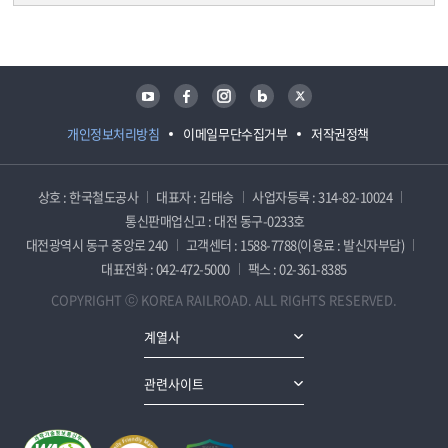
담당자 정보
담당자 정보
유튜브
페이스북
인스타그램
블로그
트위터
개인정보처리방침
이메일무단수집거부
저작권정책
상호 : 한국철도공사
대표자 : 김태승
사업자등록 : 314-82-10024
통신판매업신고 : 대전 동구-0233호
대전광역시 동구 중앙로 240
고객센터 : 1588-7788(이용료 : 발신자부담)
대표전화 : 042-472-5000
팩스 : 02-361-8385
COPYRIGHT ⓒ KOREA RAILROAD. ALL RIGHTS RESERVED.
계열사
관련사이트