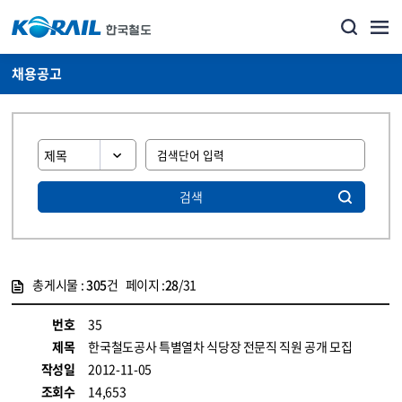
채용공고
검색
총게시물 :
305
건 페이지 :
28
/31
게시물 목록
코레일소개_경영공시_채용공고 목록 - 정보 제공
번호
35
제목
한국철도공사 특별열차 식당장 전문직 직원 공개 모집
작성일
2012-11-05
조회수
14,653