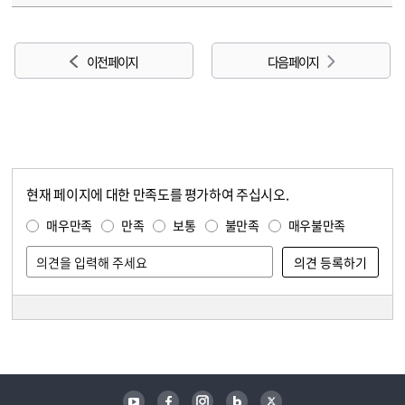
이전 페이지
다음 페이지
현재 페이지에 대한 만족도를 평가하여 주십시오.
콘텐츠 만족도 조사
만족도 조사
매우만족
만족
보통
불만족
매우불만족
담당자 정보
담당자 정보
유튜브
페이스북
인스타그램
블로그
트위터