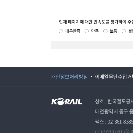
현재 페이지에 대한 만족도를 평가하여 주
매우만족
만족
보통
불
개인정보처리방침
이메일무단수집거
상호 : 한국철도공
대전광역시 동구 중
팩스 : 02-361-838
COPYRIGHT ⓒ K