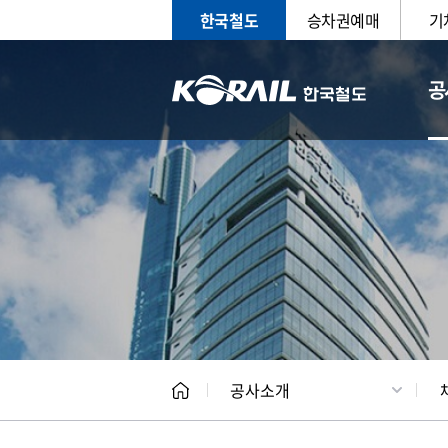
한국철도
승차권예매
기
공
CEO
일반현
공사소개