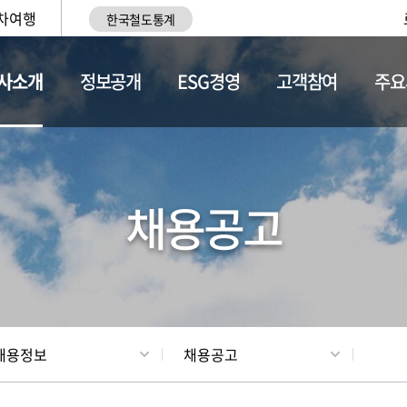
차여행
한국철도통계
사소개
정보공개
ESG경영
고객참여
주요
황
조직현황
채용정보
채용공고
채용정보
채용공고