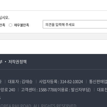
십시오.
만족
매우불만족
부
저작권정책
사
대표자 : 김태승
사업자등록 : 314-82-10024
통신판매업신
앙로 240
고객센터 : 1588-7788(이용료 : 발신자부담)
대표전화
5
OREA RAILROAD. ALL RIGHTS RESERVED.