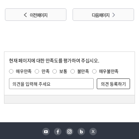
이전 페이지
다음 페이지
현재 페이지에 대한 만족도를 평가하여 주십시오.
콘텐츠 만족도 조사
만족도 조사
매우만족
만족
보통
불만족
매우불만족
담당자 정보
담당자 정보
유튜브
페이스북
인스타그램
블로그
트위터