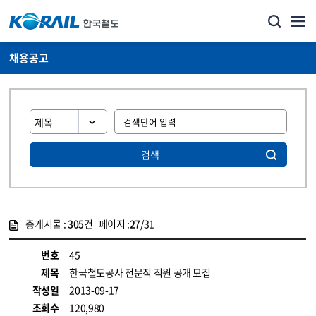
채용공고
검색
총게시물 :
305
건 페이지 :
27
/31
게시물 목록
코레일소개_경영공시_채용공고 목록 - 정보 제공
번호
45
제목
한국철도공사 전문직 직원 공개 모집
작성일
2013-09-17
조회수
120,980