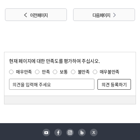
이전 페이지
다음 페이지
현재 페이지에 대한 만족도를 평가하여 주십시오.
콘텐츠 만족도 조사
만족도 조사
매우만족
만족
보통
불만족
매우불만족
담당자 정보
담당자 정보
유튜브
페이스북
인스타그램
블로그
트위터