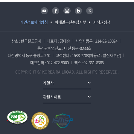
유튜브
페이스북
인스타그램
블로그
트위터
개인정보처리방침
이메일무단수집거부
저작권정책
상호 : 한국철도공사
대표자 : 김태승
사업자등록 : 314-82-10024
통신판매업신고 : 대전 동구-0233호
대전광역시 동구 중앙로 240
고객센터 : 1588-7788(이용료 : 발신자부담)
대표전화 : 042-472-5000
팩스 : 02-361-8385
COPYRIGHT ⓒ KOREA RAILROAD. ALL RIGHTS RESERVED.
계열사
관련사이트