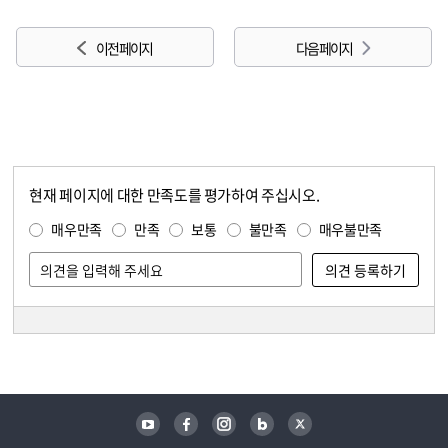
이전 페이지
다음 페이지
현재 페이지에 대한 만족도를 평가하여 주십시오.
콘텐츠 만족도 조사
만족도 조사
매우만족
만족
보통
불만족
매우불만족
담당자 정보
담당자 정보
유튜브
페이스북
인스타그램
블로그
트위터