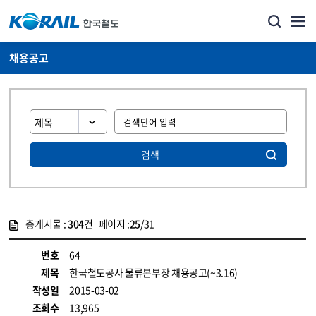
채용공고
검색
총게시물 :
304
건 페이지 :
25
/31
게시물 목록
코레일소개_경영공시_채용공고 목록 - 정보 제공
번호
64
제목
한국철도공사 물류본부장 채용공고(~3.16)
작성일
2015-03-02
조회수
13,965