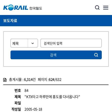
보도자료
검색
총게시물 :
6,314
건 페이지 :
624
/632
게시물 목록
뉴스·홍보_보도자료 목록 - 정보 제공
번호
84
제목
"KTX타고 하루만에 홍도를 다녀옵니다"
파일
작성일
2005-05-18