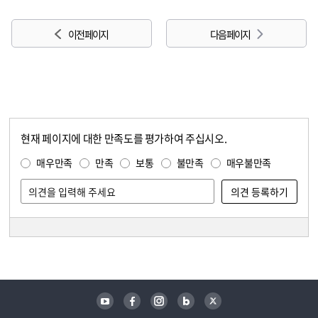
이전 페이지
다음 페이지
현재 페이지에 대한 만족도를 평가하여 주십시오.
콘텐츠 만족도 조사
만족도 조사
매우만족
만족
보통
불만족
매우불만족
담당자 정보
담당자 정보
유튜브
페이스북
인스타그램
블로그
트위터