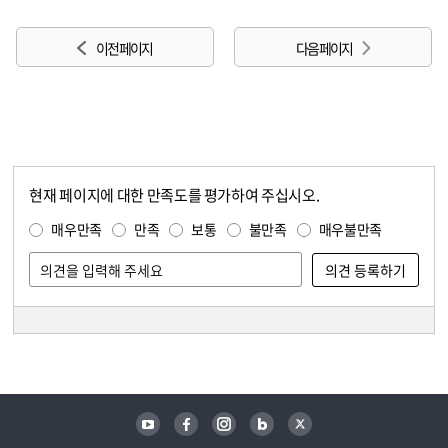
이전 페이지
다음 페이지
현재 페이지에 대한 만족도를 평가하여 주십시오.
콘텐츠 만족도 조사
만족도 조사
매우만족
만족
보통
불만족
매우불만족
담당자 정보
담당자 정보
유튜브
페이스북
인스타그램
블로그
트위터