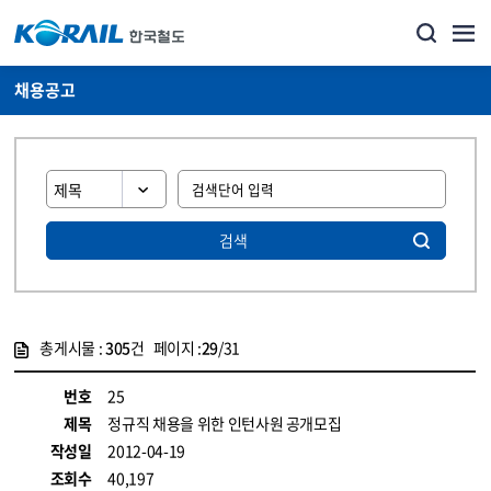
채용공고
검색
총게시물 :
305
건 페이지 :
29
/31
게시물 목록
코레일소개_경영공시_채용공고 목록 - 정보 제공
번호
25
제목
정규직 채용을 위한 인턴사원 공개모집
작성일
2012-04-19
조회수
40,197