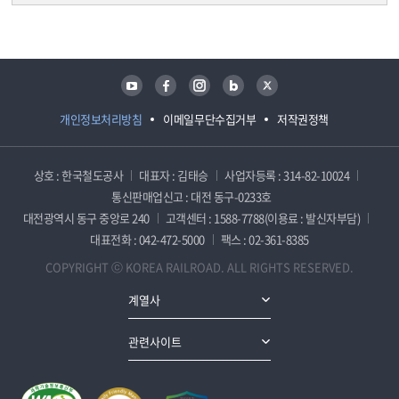
담당자 정보
담당자 정보
유튜브
페이스북
인스타그램
블로그
트위터
개인정보처리방침
이메일무단수집거부
저작권정책
상호 : 한국철도공사
대표자 : 김태승
사업자등록 : 314-82-10024
통신판매업신고 : 대전 동구-0233호
대전광역시 동구 중앙로 240
고객센터 : 1588-7788(이용료 : 발신자부담)
대표전화 : 042-472-5000
팩스 : 02-361-8385
COPYRIGHT ⓒ KOREA RAILROAD. ALL RIGHTS RESERVED.
계열사
관련사이트