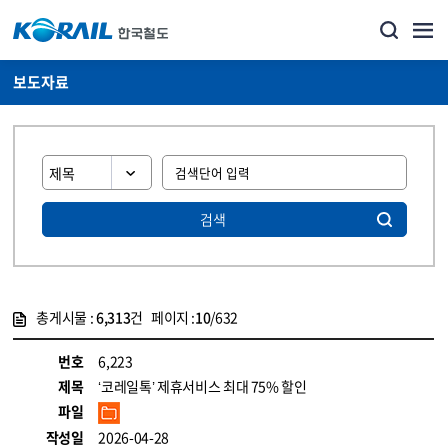
보도자료
검색
총게시물 :
6,313
건 페이지 :
10
/632
게시물 목록
뉴스·홍보_보도자료 목록 - 정보 제공
번호
6,223
제목
‘코레일톡’ 제휴서비스 최대 75% 할인
파일
작성일
2026-04-28