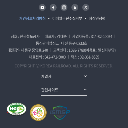
유튜브
페이스북
인스타그램
블로그
트위터
개인정보처리방침
이메일무단수집거부
저작권정책
상호 : 한국철도공사
대표자 : 김태승
사업자등록 : 314-82-10024
통신판매업신고 : 대전 동구-0233호
대전광역시 동구 중앙로 240
고객센터 : 1588-7788(이용료 : 발신자부담)
대표전화 : 042-472-5000
팩스 : 02-361-8385
COPYRIGHT ⓒ KOREA RAILROAD. ALL RIGHTS RESERVED.
계열사
관련사이트