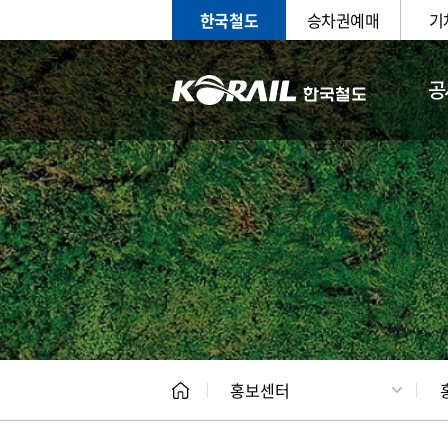
한국철도
승차권예매
기
공
홍보
문화사
홍보센터