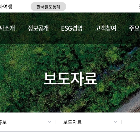
차여행
한국철도통계
사소개
정보공개
ESG경영
고객참여
주요
업
갤러리
기차소개
보도자료
홍보
보도자료