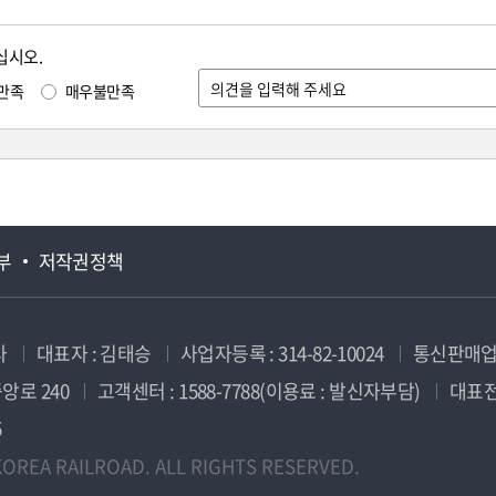
십시오.
만족
매우불만족
부
저작권정책
사
대표자 : 김태승
사업자등록 : 314-82-10024
통신판매업신
앙로 240
고객센터 : 1588-7788(이용료 : 발신자부담)
대표전화
5
OREA RAILROAD. ALL RIGHTS RESERVED.