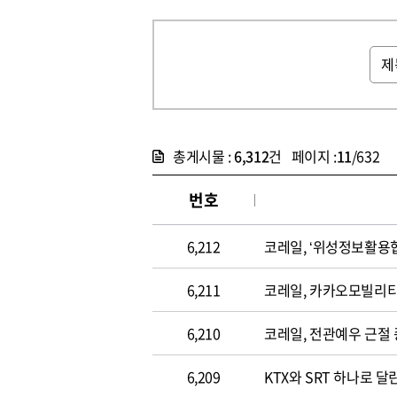
총게시물 :
6,312
건 페이지 :
11
/632
번호
6,212
코레일, ‘위성정보활용
6,211
코레일, 카카오모빌리티와
6,210
코레일, 전관예우 근절
6,209
KTX와 SRT 하나로 