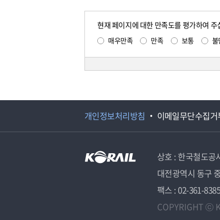
현재 페이지에 대한 만족도를 평가하여 주
매우만족
만족
보통
불
개인정보처리방침
이메일무단수집거
상호 : 한국철도공
대전광역시 동구 중
팩스 : 02-361-838
COPYRIGHT ⓒ K