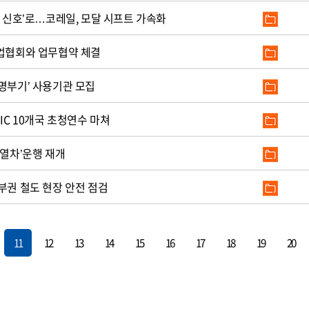
의 신호’로…코레일, 모달 시프트 가속화
산업협회와 업무협약 체결
명부기’ 사용기관 모집
C 10개국 초청연수 마쳐
 열차’운행 재개
부권 철도 현장 안전 점검
11
12
13
14
15
16
17
18
19
20