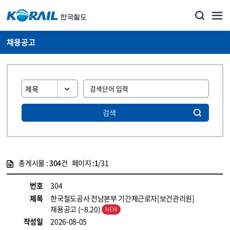
채용공고
검색
총게시물 :
304
건 페이지 :
1
/31
게시물 목록
코레일소개_경영공시_채용공고 목록 - 정보 제공
번호
304
제목
한국철도공사 전남본부 기간제근로자[보건관리원]
채용공고 (~8.20)
작성일
2026-08-05