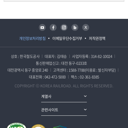
담당자 정보
담당자 정보
유튜브
페이스북
인스타그램
블로그
트위터
개인정보처리방침
이메일무단수집거부
저작권정책
상호 : 한국철도공사
대표자 : 김태승
사업자등록 : 314-82-10024
통신판매업신고 : 대전 동구-0233호
대전광역시 동구 중앙로 240
고객센터 : 1588-7788(이용료 : 발신자부담)
대표전화 : 042-472-5000
팩스 : 02-361-8385
COPYRIGHT ⓒ KOREA RAILROAD. ALL RIGHTS RESERVED.
계열사
관련사이트