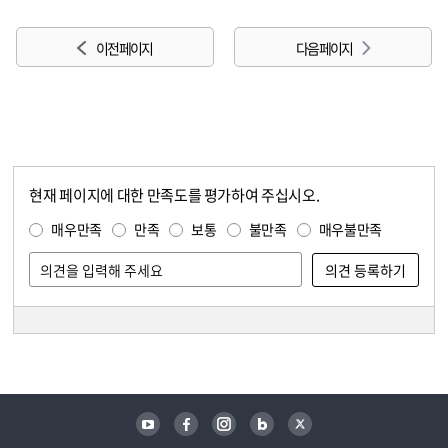
이전 페이지
다음 페이지
현재 페이지에 대한 만족도를 평가하여 주십시오.
콘텐츠 만족도 조사
만족도 조사
매우만족
만족
보통
불만족
매우불만족
담당자 정보
담당자 정보
유튜브
페이스북
인스타그램
블로그
트위터