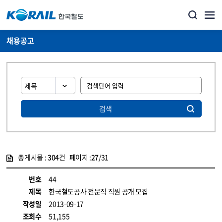
채용공고
검색
총게시물 :
304
건 페이지 :
27
/31
게시물 목록
코레일소개_경영공시_채용공고 목록 - 정보 제공
번호
44
제목
한국철도공사 전문직 직원 공개 모집
작성일
2013-09-17
조회수
51,155