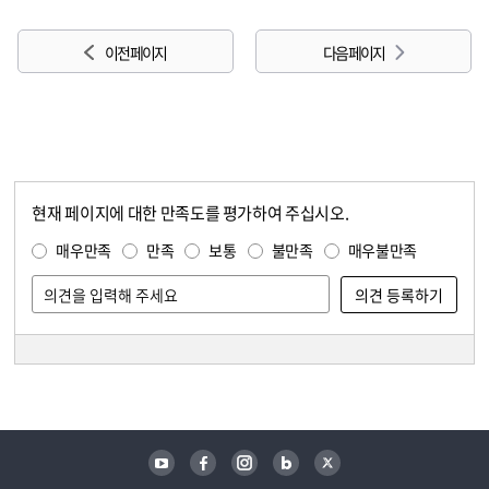
이전 페이지
다음 페이지
현재 페이지에 대한 만족도를 평가하여 주십시오.
콘텐츠 만족도 조사
만족도 조사
매우만족
만족
보통
불만족
매우불만족
담당자 정보
담당자 정보
유튜브
페이스북
인스타그램
블로그
트위터