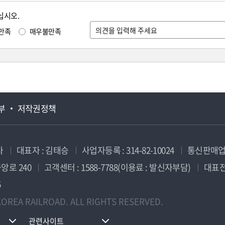
십시오.
만족
매우불만족
부
저작권정책
사
대표자 : 김태승
사업자등록 : 314-82-10024
통신판매업신
앙로 240
고객센터 : 1588-7788(이용료 : 발신자부담)
대표전화
5
OREA RAILROAD. ALL RIGHTS RESERVED.
관련사이트