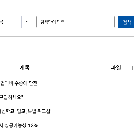
검색
제목
파일
파업대비 수송에 만전
 구입하세요"
'혁신학교' 입교, 특별 워크샵
 성공가능성 4.8%