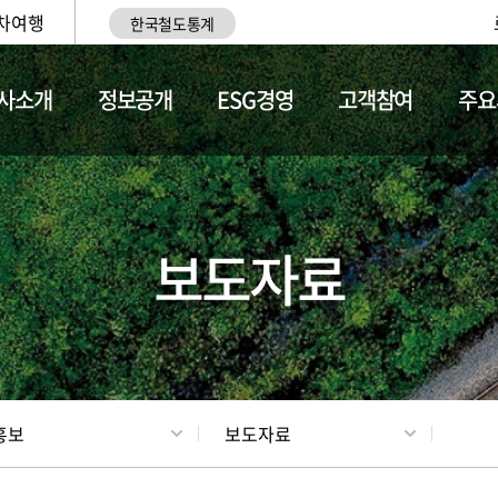
차여행
한국철도통계
사소개
정보공개
ESG경영
고객참여
주요
업
갤러리
기차소개
보도자료
홍보
보도자료