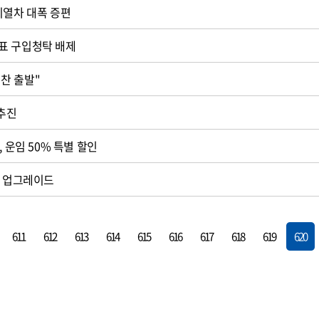
시열차 대폭 증편
표 구입청탁 배제
보전협의회 "힘찬 출발"
 추진
, 운임 50% 특별 할인
계 업그레이드
611
612
613
614
615
616
617
618
619
620