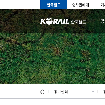
한국철도
승차권예매
기
공
홍보
문화사
홍보센터