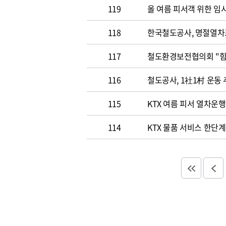
119
올 여름 피서객 위한 임
118
한국철도공사, 명절열차
117
철도환경
116
철도공사, 1社1村 운동
115
KTX 여름 피서 열차운행
114
KTX 물품 서비스 한단