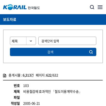
보도자료
검색
총게시물 :
6,313
건 페이지 :
622
/632
게시물 목록
뉴스·홍보_보도자료 목록 - 정보 제공
번호
103
제목
비용절감에 효과적인 「철도이용계약수송」
파일
작성일
2005-06-21