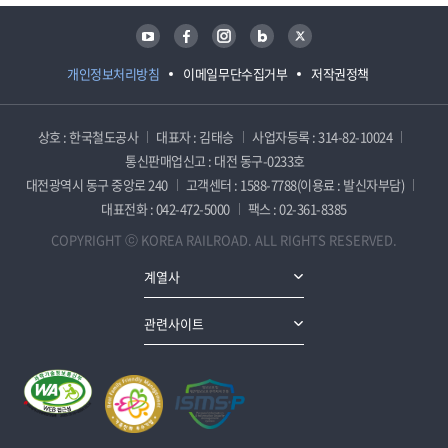
유튜브
페이스북
인스타그램
블로그
트위터
개인정보처리방침
이메일무단수집거부
저작권정책
상호 : 한국철도공사
대표자 : 김태승
사업자등록 : 314-82-10024
통신판매업신고 : 대전 동구-0233호
대전광역시 동구 중앙로 240
고객센터 : 1588-7788(이용료 : 발신자부담)
대표전화 : 042-472-5000
팩스 : 02-361-8385
COPYRIGHT ⓒ KOREA RAILROAD. ALL RIGHTS RESERVED.
계열사
관련사이트