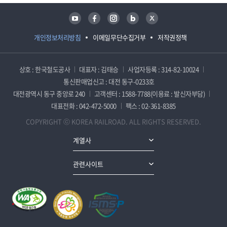
유튜브
페이스북
인스타그램
블로그
트위터
개인정보처리방침
이메일무단수집거부
저작권정책
상호 : 한국철도공사
대표자 : 김태승
사업자등록 : 314-82-10024
통신판매업신고 : 대전 동구-0233호
대전광역시 동구 중앙로 240
고객센터 : 1588-7788(이용료 : 발신자부담)
대표전화 : 042-472-5000
팩스 : 02-361-8385
COPYRIGHT ⓒ KOREA RAILROAD. ALL RIGHTS RESERVED.
계열사
관련사이트