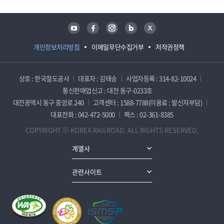
유튜브
페이스북
인스타그램
블로그
트위터
개인정보처리방침
이메일무단수집거부
저작권정책
상호 : 한국철도공사
대표자 : 김태승
사업자등록 : 314-82-10024
통신판매업신고 : 대전 동구-0233호
대전광역시 동구 중앙로 240
고객센터 : 1588-7788(이용료 : 발신자부담)
대표전화 : 042-472-5000
팩스 : 02-361-8385
COPYRIGHT ⓒ KOREA RAILROAD. ALL RIGHTS RESERVED.
계열사
관련사이트