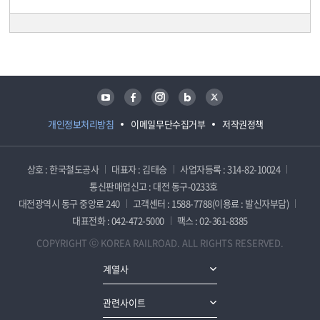
담당자 정보
담당자 정보
유튜브
페이스북
인스타그램
블로그
트위터
개인정보처리방침
이메일무단수집거부
저작권정책
상호 : 한국철도공사
대표자 : 김태승
사업자등록 : 314-82-10024
통신판매업신고 : 대전 동구-0233호
대전광역시 동구 중앙로 240
고객센터 : 1588-7788(이용료 : 발신자부담)
대표전화 : 042-472-5000
팩스 : 02-361-8385
COPYRIGHT ⓒ KOREA RAILROAD. ALL RIGHTS RESERVED.
계열사
관련사이트