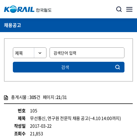
채용공고
검색
총게시물 :
305
건 페이지 :
21
/31
게시물 목록
코레일소개_경영공시_채용공고 목록 - 정보 제공
번호
105
제목
무선통신, 연구원 전문직 채용 공고(~4.10 14:00까지)
작성일
2017-03-22
조회수
21,853