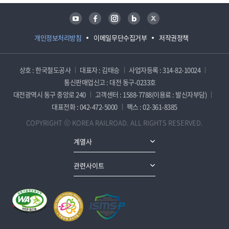
유튜브
페이스북
인스타그램
블로그
트위터
개인정보처리방침
이메일무단수집거부
저작권정책
상호 : 한국철도공사
대표자 : 김태승
사업자등록 : 314-82-10024
통신판매업신고 : 대전 동구-0233호
대전광역시 동구 중앙로 240
고객센터 : 1588-7788(이용료 : 발신자부담)
대표전화 : 042-472-5000
팩스 : 02-361-8385
COPYRIGHT ⓒ KOREA RAILROAD. ALL RIGHTS RESERVED.
계열사
관련사이트