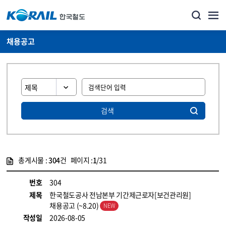
채용공고
검색
총게시물 :
304
건 페이지 :
1
/31
게시물 목록
코레일소개_경영공시_채용공고 목록 - 정보 제공
번호
304
제목
한국철도공사 전남본부 기간제근로자[보건관리원]
채용공고 (~8.20)
작성일
2026-08-05