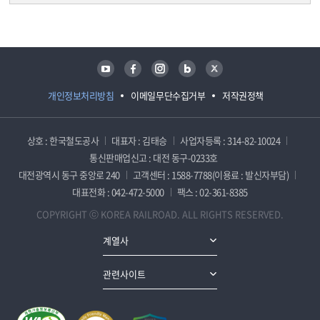
담당자 정보
담당자 정보
유튜브
페이스북
인스타그램
블로그
트위터
개인정보처리방침
이메일무단수집거부
저작권정책
상호 : 한국철도공사
대표자 : 김태승
사업자등록 : 314-82-10024
통신판매업신고 : 대전 동구-0233호
대전광역시 동구 중앙로 240
고객센터 : 1588-7788(이용료 : 발신자부담)
대표전화 : 042-472-5000
팩스 : 02-361-8385
COPYRIGHT ⓒ KOREA RAILROAD. ALL RIGHTS RESERVED.
계열사
관련사이트